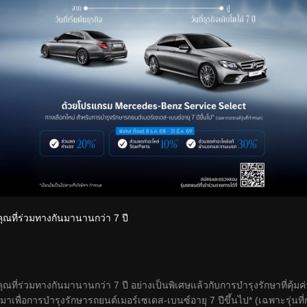
ุณที่ร่วมทางกันมานานกว่า 7 ปี
ุณที่ร่วมทางกันมานานกว่า 7 ปี อย่างเป็นพิเศษแล้วกับการบำรุงรักษาที่คุ้
มาเพื่อการบำรุงรักษารถยนต์เมอร์เซเดส-เบนซ์อายุ 7 ปีขึ้นไป* (เฉพาะรุ่นท