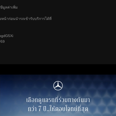
มูลค่าเพิ่ม
งหน้าก่อนนำรถเข้ารับบริการได้ที่
e/bgdG5Xi
y59