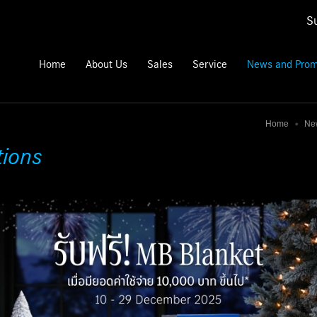
S
Home
About Us
Sales
Service
News and Prom
Home
Ne
tions