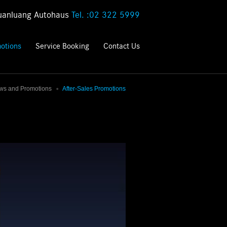
uanluang Autohaus
Tel. :02 322 5999
otions
Service Booking
Contact Us
ws and Promotions
After-Sales Promotions