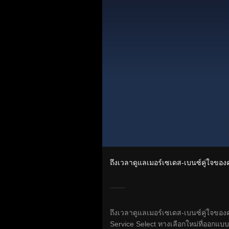
ถึงเวลาดูแลเมอร์เซเดส-เบนซ์คู่ใจของค
ถึงเวลาดูแลเมอร์เซเดส-เบนซ์คู่ใจของค
Service Select ทางเลือกใหม่ที่ออกแบบ