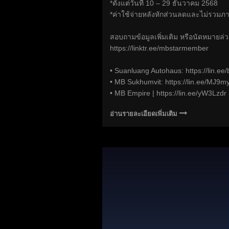
*ตั้งแต่วันที่ 10 – 29 ธันวาคม 2568
*ค่าใช้จ่ายหลังหักส่วนลดและไม่รวมภาษี
สอบถามข้อมูลเพิ่มเติม หรือนัดหมายล่ว
https://linktr.ee/mbstarmember
• Suanluang Autohaus:
https://lin.e
• MB Sukhumvit:
https://lin.ee/MJ9m
• MB Empire |
https://lin.ee/yW3Lzdr
อ่านรายละเอียดเพิ่มเติม