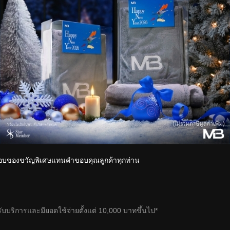
มอบของขวัญพิเศษแทนคำขอบคุณลูกค้าทุกท่าน
ารับบริการและมียอดใช้จ่ายตั้งแต่ 10,000 บาทขึ้นไป*