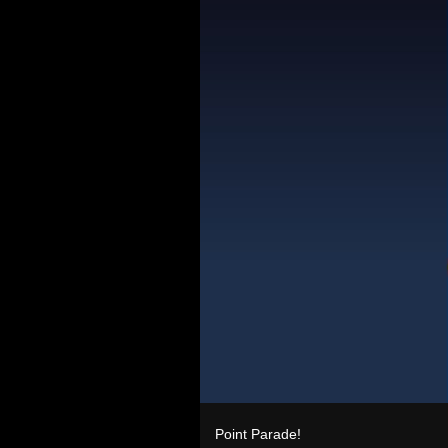
Point Parade!