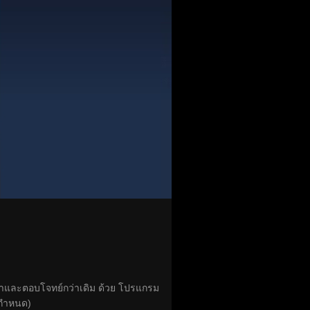
มค่าและตอบโจทย์กว่าเดิม ด้วย โปรแกรม
ี่กำหนด)