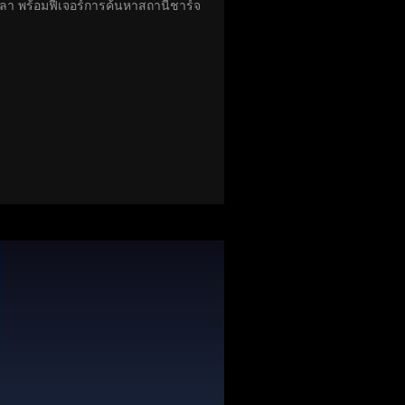
ลา พร้อมฟีเจอร์การค้นหาสถานีชาร์จ