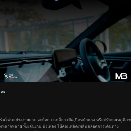
tras
์ตโฟนอย่างง่ายดาย จะล็อก,ปลดล็อก เปิด,ปิดหน้าต่าง หรือปรับอุณหภูมิภา
ิงหลากหลาย ทั้งเล่นเกม ฟังเพลง ให้คุณเพลิดเพลินตลอดการเดินทาง