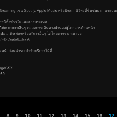
aming เช่น Spotify, Apple Music หรือฟังสถานีวิทยุที่ชื่นชอบ ผ่านระบบเ
ถานีทั้งข่าวในและต่างประเทศ
YouTube แบบเพลินๆ ตลอดการเดินทางผ่านจอผู้โดยสารด้านหน้า
อปเกม,ฟังเพลงหรือบริการอื่นๆ ได้โดยตรงจากหน้าจอ
/FB-DigitalExtras6
งหน้าก่อนนำรถเข้ารับบริการได้ที่
e/bgdG5Xi
y59
7
8
9
10
11
12
13
14
15
16
17