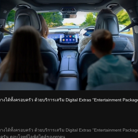
ได้ทั้งครอบครัว ด้วยบริการเสริม Digital Extras “Entertainment Packag
ได้ทั้งครอบครัว ด้วยบริการเสริม Digital Extras “Entertainment Package
บครัน ตอบโจทย์ไลฟ์สไตล์ของทุกคน