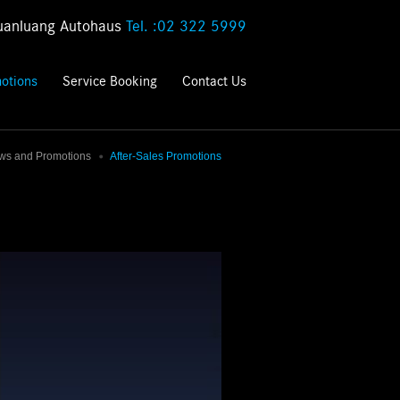
uanluang Autohaus
Tel. :02 322 5999
otions
Service Booking
Contact Us
ws and Promotions
After-Sales Promotions