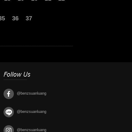
35
36
37
Follow Us
@benzsuanluang
@benzsuanluang
@benzsuanluang