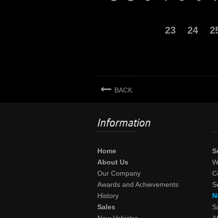
23
24
2
BACK
Information
Home
S
About Us
W
Our Company
C
Awards and Achievements
S
History
N
Sales
S